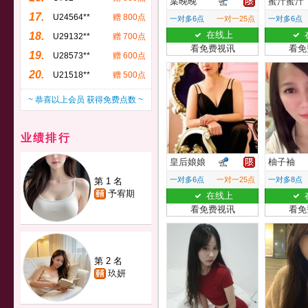
葉晚晚
蜜汁蜜汁
17.
U24564**
赠 800点
一对多6点
一对一25点
一对多6点
在线上
18.
U29132**
赠 700点
看免费视讯
看免
19.
U28573**
赠 600点
20.
U21518**
赠 500点
~ 恭喜以上会员 获得免费点数 ~
业绩排行
皇后娘娘
柚子袖
一对多6点
一对一25点
一对多8点
第 1 名
予宥期
在线上
看免费视讯
看免
第 2 名
玖妍