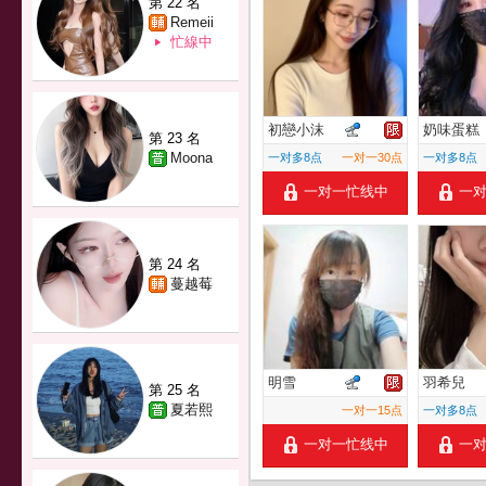
第 22 名
Remeii
忙線中
初戀小沫
奶味蛋糕
第 23 名
Moona
一对多8点
一对一30点
一对多8点
一对一忙线中
一
第 24 名
蔓越莓
明雪
羽希兒
第 25 名
夏若熙
一对一15点
一对多8点
一对一忙线中
一