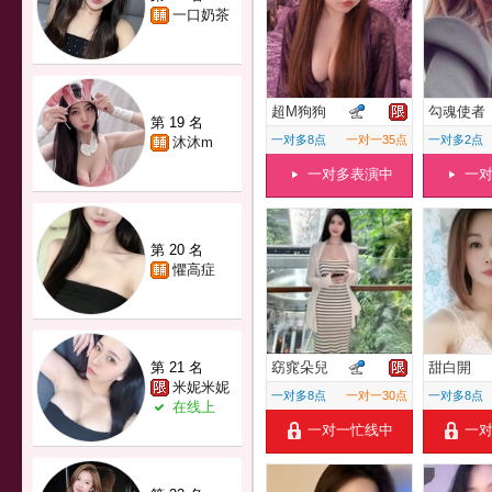
一口奶茶
超M狗狗
勾魂使者
第 19 名
一对多8点
一对一35点
一对多2点
沐沐m
一对多表演中
一
第 20 名
懼高症
第 21 名
窈窕朵兒
甜白開
米妮米妮
一对多8点
一对一30点
一对多8点
在线上
一对一忙线中
一