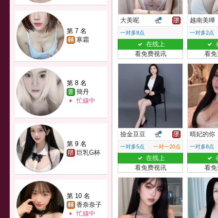
大美呢
越南美曄
第 7 名
一对多8点
一对多2点
寒霜
在线上
看免费视讯
看免
第 8 名
簡丹
忙線中
撿金豆豆
晴妃的你
第 9 名
一对多5点
一对一20点
一对多8点
巨乳G杯
在线上
看免费视讯
看免
第 10 名
香奈奈子
忙線中