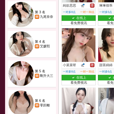
純欲思思
琳琳很乖
第 3 名
一对多8点
一对一30点
一对多5点
九尾奈奈
在线上
看免费视讯
看免
第 4 名
艾媛熙
小菜菜呀
甜茶綿綿
第 5 名
一对多8点
一对一30点
一对多6点
剛升大三
在线上
看免费视讯
看免
第 6 名
零距離