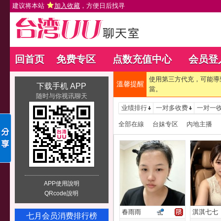
建议将本站
加入收藏
，方便日后找寻
回首页
免费专区
点数充值中心
会员登
使用第三方代充，可能導
溫馨提醒
下载手机 APP
當。
随时与你视讯聊天
业绩排行
一对多收费
一对一
全部在線
台妹专区
內地主播
APP使用說明
QRcode說明
春雨雨
淇淇七七
七月会员消费排行榜