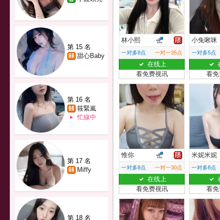
林小熙
小兔啾咪
第 15 名
一对多8点
一对一35点
一对多5点
甜心Baby
在线上
看免费视讯
看免
第 16 名
筱緊嵐
忙線中
惟你
米妮米妮
第 17 名
一对多8点
一对一30点
一对多8点
Miffy
在线上
看免费视讯
看免
第 18 名