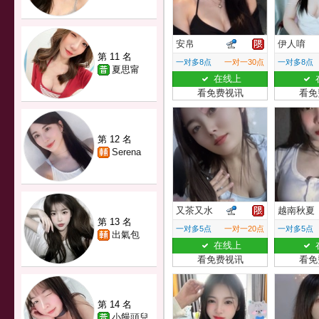
安帛
伊人唷
第 11 名
一对多8点
一对一30点
一对多8点
夏思甯
在线上
看免费视讯
看免
第 12 名
Serena
又茶又水
越南秋夏
第 13 名
一对多5点
一对一20点
一对多5点
出氣包
在线上
看免费视讯
看免
第 14 名
小饅頭兒