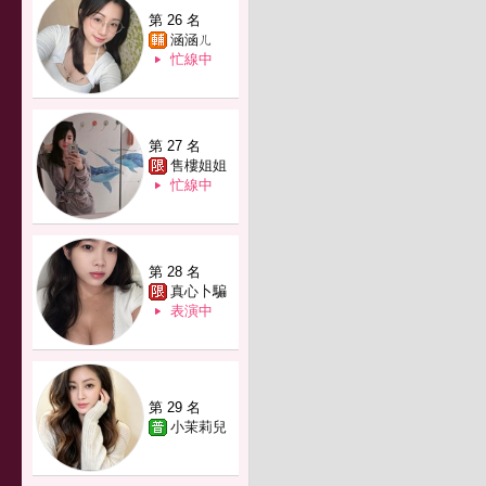
第 26 名
涵涵ㄦ
忙線中
第 27 名
售樓姐姐
忙線中
第 28 名
真心卜騙
表演中
第 29 名
小茉莉兒