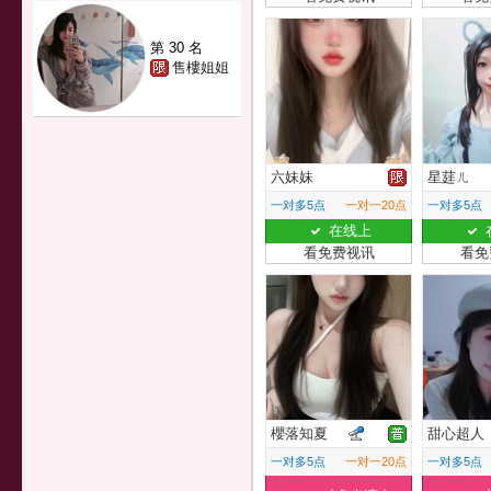
第 30 名
售樓姐姐
六妹妹
星莛ㄦ
一对多5点
一对一20点
一对多5点
在线上
看免费视讯
看免
櫻落知夏
甜心超人
一对多5点
一对一20点
一对多5点