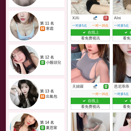
XiXi
AIni
第 11 名
一对多5点
一对一20点
一对多5点
寒霜
在线上
看免费视讯
看免
第 12 名
小饅頭兒
天婦羅
恩尼乖乖
第 13 名
一对一20点
一对多5点
出氣包
在线上
看免费视讯
看免
第 14 名
夏思甯