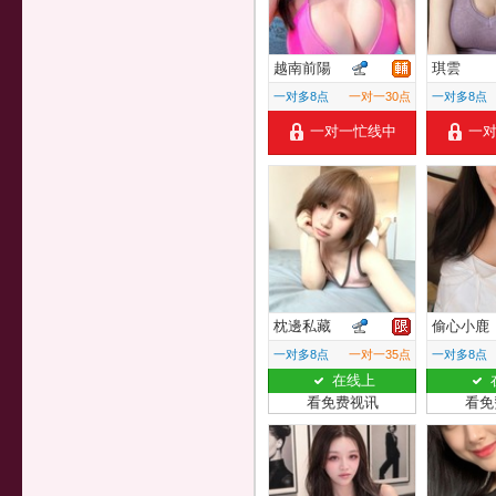
越南前陽
琪雲
一对多8点
一对一30点
一对多8点
一对一忙线中
一
枕邊私藏
偷心小鹿
一对多8点
一对一35点
一对多8点
在线上
看免费视讯
看免