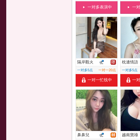
一对多表演中
一
隔岸觀火
枕邊情語
一对多5点
一对一20点
一对多5点
一对一忙线中
一
鼻鼻兒
越南寶祿