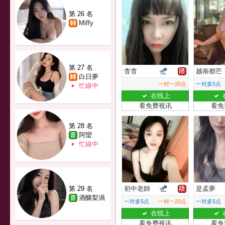
第 26 名
Miffy
第 27 名
杳杳
越南都芒
白日夢
一对一20点
一对多5点
忙線中
在线上
看免费视讯
看免
第 28 名
阿蠻
忙線中
第 29 名
初中老師
是孟夢
酒釀梨渦
一对多5点
一对一20点
一对多5点
在线上
看免费视讯
看免