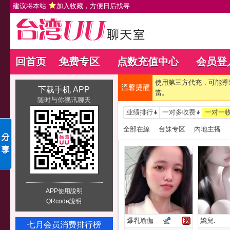
建议将本站
加入收藏
，方便日后找寻
回首页
免费专区
点数充值中心
会员登
使用第三方代充，可能導
溫馨提醒
下载手机 APP
當。
随时与你视讯聊天
业绩排行
一对多收费
一对一
全部在線
台妹专区
內地主播
APP使用說明
QRcode說明
爆乳瑜伽
婉兒.
七月会员消费排行榜