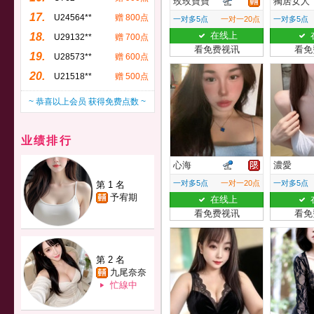
玫玫寶寶
獨居女人
17.
U24564**
赠 800点
一对多5点
一对一20点
一对多5点
在线上
18.
U29132**
赠 700点
看免费视讯
看免
19.
U28573**
赠 600点
20.
U21518**
赠 500点
~ 恭喜以上会员 获得免费点数 ~
业绩排行
心海
濃愛
一对多5点
一对一20点
一对多5点
第 1 名
予宥期
在线上
看免费视讯
看免
第 2 名
九尾奈奈
忙線中