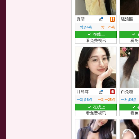
真晴
騷浪賤
一对多6点
一对一25点
在线上
看免费视讯
看免
月島澪
白兔糖
一对多8点
一对一25点
一对多6点
在线上
看免费视讯
看免