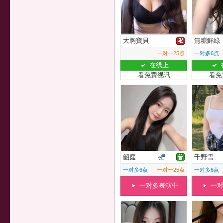
大胸寶貝
無糖鮮綠
一对一25点
一对多6点
在线上
看免费视讯
看免
韶庭
千野雪
一对多6点
一对一25点
一对多6点
一对多表演中
一