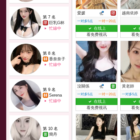
愛媛
越南依婷
第 7 名
一对多5点
一对一20点
巨乳G杯
忙線中
在线上
看免费视讯
看免
第 8 名
香奈奈子
忙線中
沒關係
黃老師
第 9 名
一对多5点
一对一20点
一对多5点
Serena
忙線中
在线上
看免费视讯
看免
第 10 名
簡丹