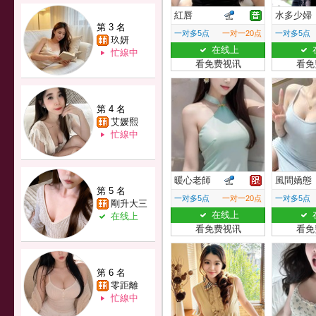
紅唇
水多少婦
第 3 名
一对多5点
一对一20点
一对多5点
玖妍
在线上
忙線中
看免费视讯
看免
第 4 名
艾媛熙
忙線中
暖心老師
風間嬌態
第 5 名
一对多5点
一对一20点
一对多5点
剛升大三
在线上
在线上
看免费视讯
看免
第 6 名
零距離
忙線中