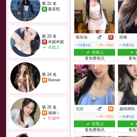
第 22 名
夏若熙
第 23 名
都加油
悠糖
米妮米妮
一对多5点
一对一20点
一对多5点
在线上
在线上
看免费视讯
看免
第 24 名
Remeii
第 25 名
允珍
越南兩阮
涵涵ㄦ
一对一20点
一对多5点
忙線中
在线上
看免费视讯
看免