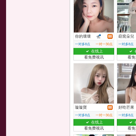
你的壞壞
窈窕朵兒
一对多8点
一对一30点
一对多8点
在线上
看免费视讯
看免
璇璇寶
好吃芒果
一对多8点
一对一30点
一对多8点
在线上
看免费视讯
看免