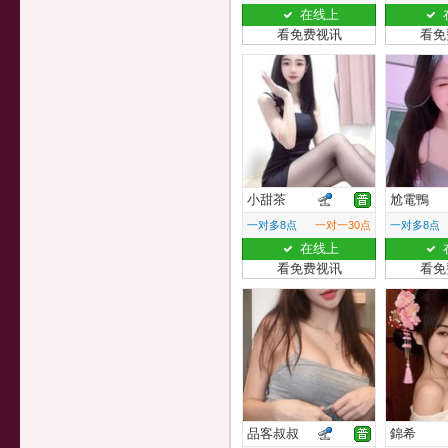
在线上
看免费视讯
看免
小甜茶
尬電鴨
一对多8点
一对一30点
一对多8点
在线上
看免费视讯
看免
品客叔叔
錦希