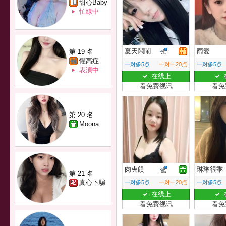
甜心Baby
忙線中
夏天鬧鬧
雨愛
第 19 名
懼高症
一对多5点
一对一20点
一对多5点
表演中
在线上
看免费视讯
看免
第 20 名
Moona
肉夾饃
琳琳很乖
第 21 名
真心卜騙
一对多5点
一对一20点
一对多5点
在线上
看免费视讯
看免