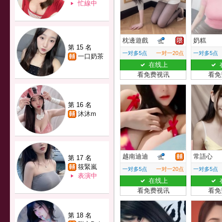
忙線中
枕邊遊戲
奶糕
第 15 名
一对多5点
一对一20点
一对多5点
一口奶茶
在线上
看免费视讯
看免
第 16 名
沐沐m
越南迪迪
常語心
第 17 名
筱緊嵐
一对多5点
一对一20点
一对多5点
表演中
在线上
看免费视讯
看免
第 18 名